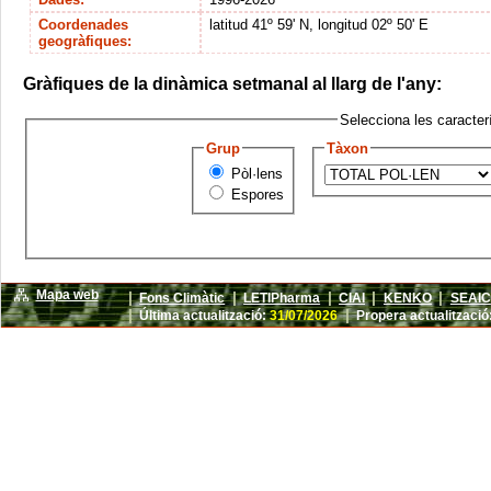
Coordenades
latitud 41º 59' N, longitud 02º 50' E
geogràfiques:
Gràfiques de la dinàmica setmanal al llarg de l'any:
Selecciona les caracterí
Grup
Tàxon
Pòl·lens
Espores
Mapa web
|
|
|
|
|
Fons Climàtic
LETIPharma
CIAI
KENKO
SEAIC
|
|
Última actualització:
31/07/2026
Propera actualització