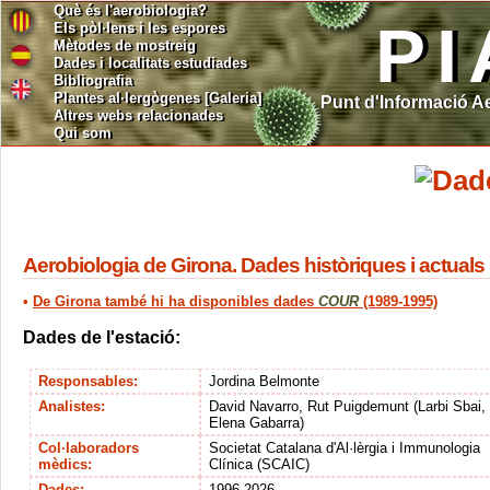
Què és l'aerobiologia?
PI
Els pòl·lens i les espores
Mètodes de mostreig
Dades i localitats estudiades
Bibliografia
Plantes al·lergògenes [Galeria]
Punt d'Informació A
Altres webs relacionades
Qui som
Aerobiologia de Girona. Dades històriques i actuals
•
De Girona també hi ha disponibles dades
COUR
(1989-1995)
Dades de l'estació:
Responsables:
Jordina Belmonte
Analistes:
David Navarro, Rut Puigdemunt (Larbi Sbai,
Elena Gabarra)
Col·laboradors
Societat Catalana d'Al·lèrgia i Immunologia
mèdics:
Clínica (SCAIC)
Dades:
1996-2026