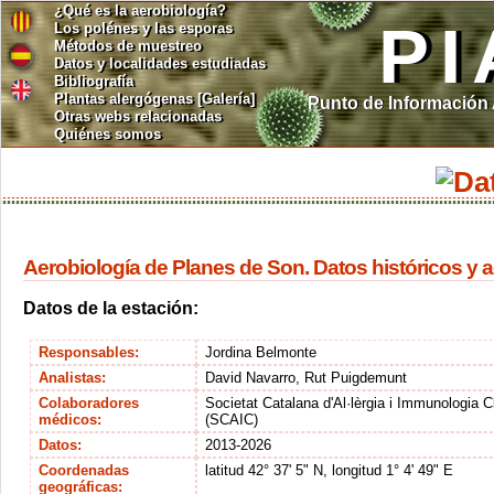
¿Qué es la aerobiología?
PI
Los polénes y las esporas
Métodos de muestreo
Datos y localidades estudiadas
Bibliografía
Plantas alergógenas [Galería]
Punto de Información
Otras webs relacionadas
Quiénes somos
Aerobiología de Planes de Son. Datos históricos y 
Datos de la estación:
Responsables:
Jordina Belmonte
Analistas:
David Navarro, Rut Puigdemunt
Colaboradores
Societat Catalana d'Al·lèrgia i Immunologia C
médicos:
(SCAIC)
Datos:
2013-2026
Coordenadas
latitud 42° 37' 5" N, longitud 1° 4' 49" E
geográficas: