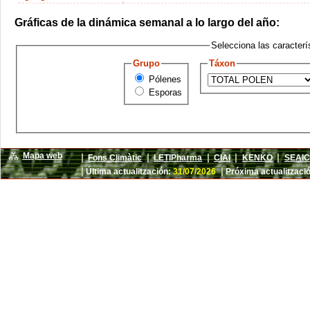
Gráficas de la dinámica semanal a lo largo del año:
Selecciona las caracterís
Grupo
Táxon
Pólenes
Esporas
Mapa web
|
|
|
|
|
Fons Climàtic
LETIPharma
CIAI
KENKO
SEAIC
|
|
Última actualitzación:
31/07/2026
Próxima actualitzaci