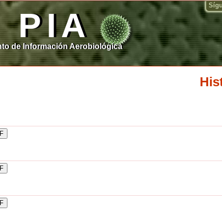
Síg
PIA
to de Información Aerobiológica
His