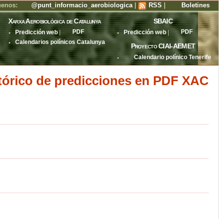
uenos:
@punt_informacio_aerobiologica
|
RSS
|
Boletines
Xarxa Aerobiològica de Catalunya
SBAIC
Predicción web
|
PDF
Predicción web
|
PDF
Calendarios polínicos Catalunya
Proyecto CIAI-AEMET
Calendario polínico Tenerife
tórico de predicciones en PDF XAC