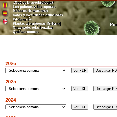
¿Qué es la aerobiología?
Los polénes y las esporas
Métodos de muestreo
Datos y localidades estudiadas
Bibliografía
Plantas alergógenas [Galería]
Pun
Otras webs relacionadas
Quiénes somos
2026
2025
2024